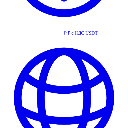
₽
₽ с НДС
USDT