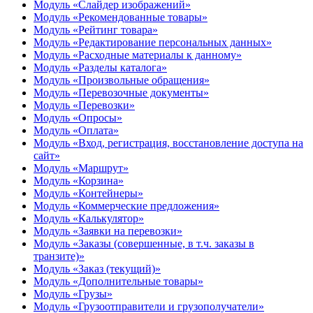
Модуль «Слайдер изображений»
Модуль «Рекомендованные товары»
Модуль «Рейтинг товара»
Модуль «Редактирование персональных данных»
Модуль «Расходные материалы к данному»
Модуль «Разделы каталога»
Модуль «Произвольные обращения»
Модуль «Перевозочные документы»
Модуль «Перевозки»
Модуль «Опросы»
Модуль «Оплата»
Модуль «Вход, регистрация, восстановление доступа на
сайт»
Модуль «Маршрут»
Модуль «Корзина»
Модуль «Контейнеры»
Модуль «Коммерческие предложения»
Модуль «Калькулятор»
Модуль «Заявки на перевозки»
Модуль «Заказы (совершенные, в т.ч. заказы в
транзите)»
Модуль «Заказ (текущий)»
Модуль «Дополнительные товары»
Модуль «Грузы»
Модуль «Грузоотправители и грузополучатели»