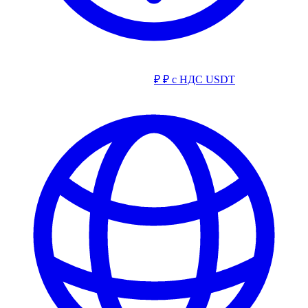
₽
₽ с НДС
USDT