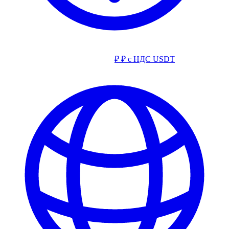
₽
₽ с НДС
USDT