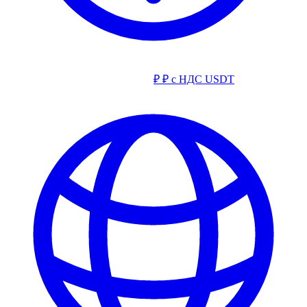
₽
₽ с НДС
USDT