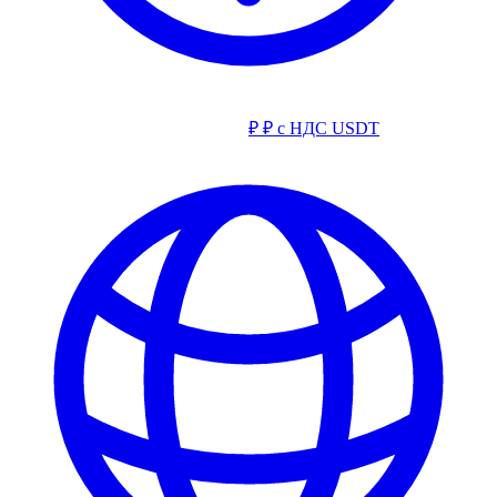
₽
₽ с НДС
USDT