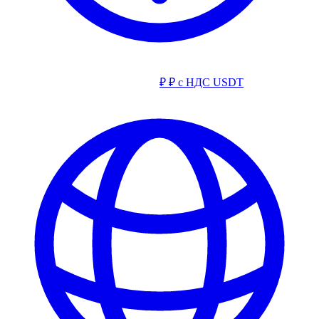
₽
₽ с НДС
USDT