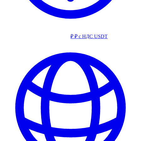
₽
₽ с НДС
USDT