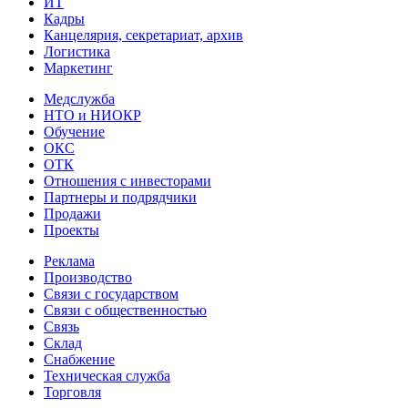
ИТ
Кадры
Канцелярия, секретариат, архив
Логистика
Маркетинг
Медслужба
НТО и НИОКР
Обучение
ОКС
ОТК
Отношения с инвесторами
Партнеры и подрядчики
Продажи
Проекты
Реклама
Производство
Связи с государством
Связи с общественностью
Связь
Склад
Снабжение
Техническая служба
Торговля