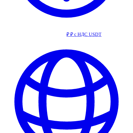
₽
₽ с НДС
USDT