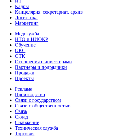
ИТ
Кадры
Канцелярия, секретариат, архив
Логистика
Маркетинг
Медслужба
НТО и НИОКР
Обучение
ОКС
ОТК
Отношения с инвесторами
Партнеры и подрядчики
Продажи
Проекты
Реклама
Производство
Связи с государством
Связи с общественностью
Связь
Склад
Снабжение
Техническая служба
Торговля