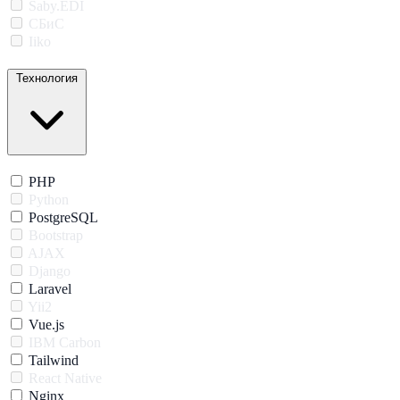
Saby.EDI
СБиС
Iiko
Технология
PHP
Python
PostgreSQL
Bootstrap
AJAX
Django
Laravel
Yii2
Vue.js
IBM Carbon
Tailwind
React Native
Nginx