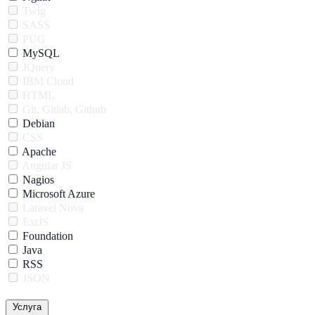
Twig
SASS
PUG
MySQL
JQuery
IBM Cloud
HTML
Git, Gitlab, Github
Debian
CSS
Apache
Angular JS
Nagios
Microsoft Azure
Laravel Nova
ExtJS
Foundation
Java
RSS
JSON
Услуга