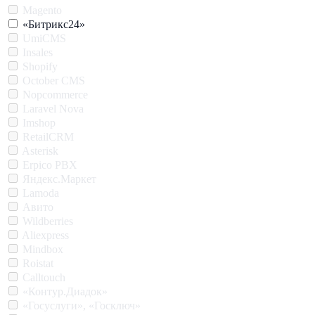
Magento
«Битрикс24»
UmiCMS
Insales
Shopify
October CMS
Nopcommerce
Laravel Nova
Imshop
RetailCRM
Asterisk
Erpico PBX
Яндекс.Маркет
Lamoda
Авито
Wildberries
Aliexpress
Mindbox
Roistat
Calltouch
«Контур.Диадок»
«Госуслуги», «Госключ»