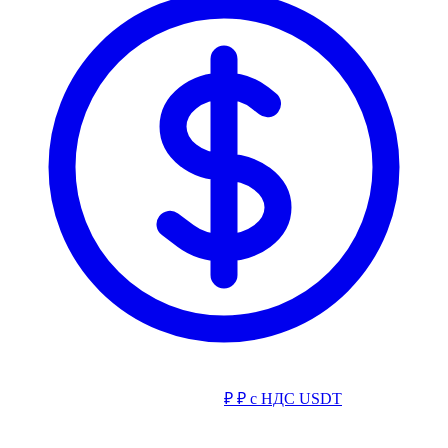
₽
₽ с НДС
USDT