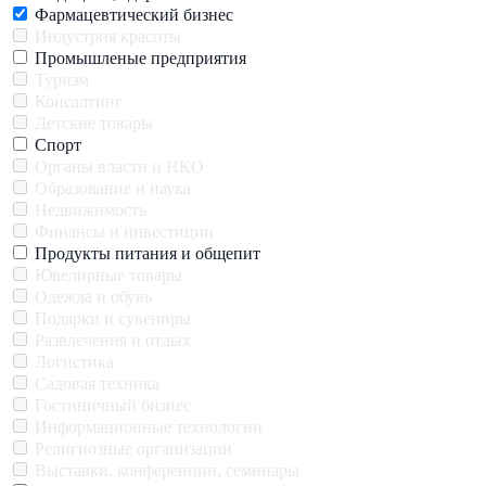
Фармацевтический бизнес
Индустрия красоты
Промышленые предприятия
Туризм
Консалтинг
Детские товары
Спорт
Органы власти и НКО
Образование и наука
Недвижимость
Финансы и инвестиции
Продукты питания и общепит
Ювелирные товары
Одежда и обувь
Подарки и сувениры
Развлечения и отдых
Логистика
Садовая техника
Гостиничный бизнес
Информационные технологии
Религиозные организации
Выставки, конференции, семинары