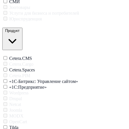
СМИ
Зоотовары
Услуги для бизнеса и потребителей
Юриспруденция
Продукт
Cetera.CMS
Cetera.Cargo
Cetera.Spaces
Cetera.PIM
«1С-Битрикс: Управление сайтом»
«1С:Предприятие»
Wordpress
Drupal
Netcat
Joomla
MODX
OpenCart
Tilda