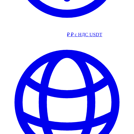
₽
₽ с НДС
USDT