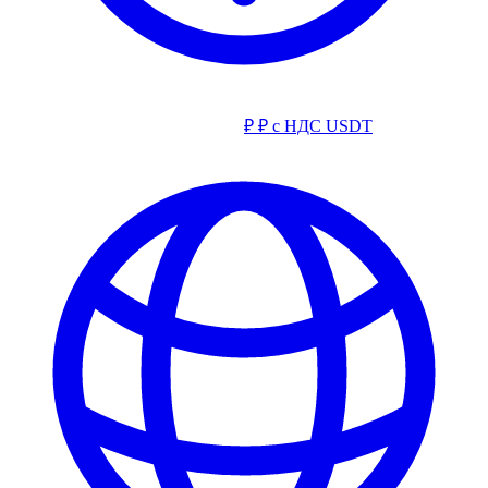
₽
₽ с НДС
USDT