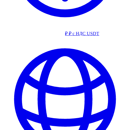
₽
₽ с НДС
USDT