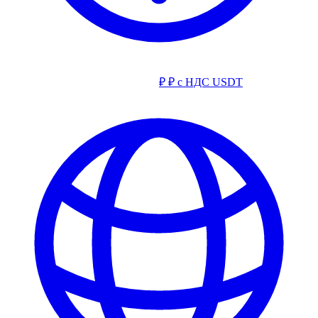
₽
₽ с НДС
USDT