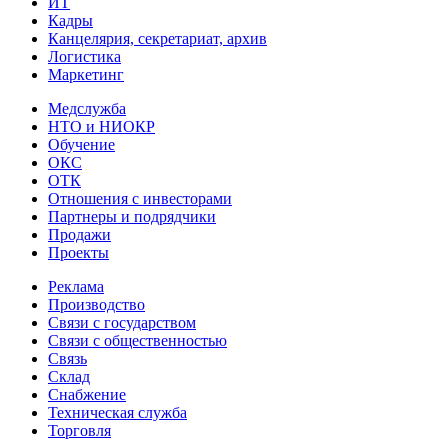
ИТ
Кадры
Канцелярия, секретариат, архив
Логистика
Маркетинг
Медслужба
НТО и НИОКР
Обучение
ОКС
ОТК
Отношения с инвесторами
Партнеры и подрядчики
Продажи
Проекты
Реклама
Производство
Связи с государством
Связи с общественностью
Связь
Склад
Снабжение
Техническая служба
Торговля