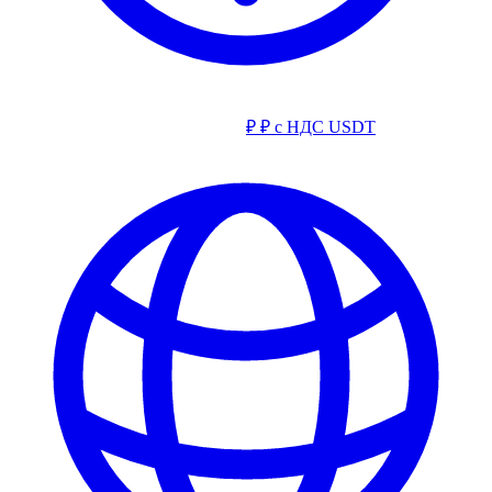
₽
₽ с НДС
USDT