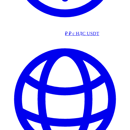
₽
₽ с НДС
USDT