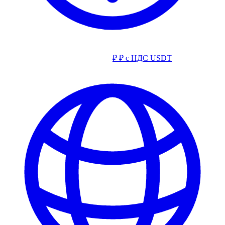
₽
₽ с НДС
USDT