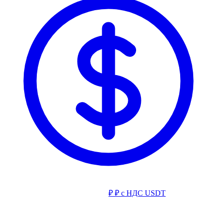
₽
₽ с НДС
USDT