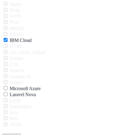
Nginx
Twig
SASS
PUG
MySQL
JQuery
IBM Cloud
HTML
Git, Gitlab, Github
Debian
CSS
Apache
Angular JS
Nagios
Microsoft Azure
Laravel Nova
ExtJS
Foundation
Java
RSS
JSON