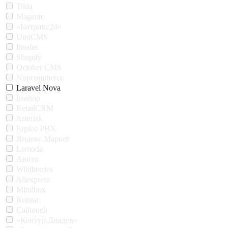
Tilda
Magento
«Битрикс24»
UmiCMS
Insales
Shopify
October CMS
Nopcommerce
Laravel Nova
Imshop
RetailCRM
Asterisk
Erpico PBX
Яндекс.Маркет
Lamoda
Авито
Wildberries
Aliexpress
Mindbox
Roistat
Calltouch
«Контур.Диадок»