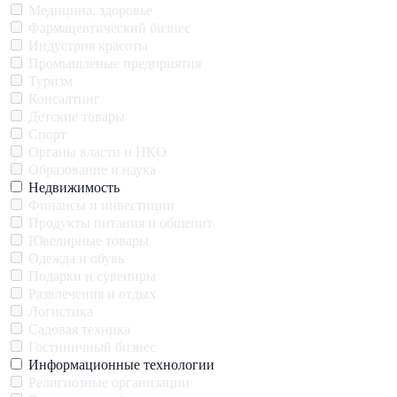
Медицина, здоровье
Фармацевтический бизнес
Индустрия красоты
Промышленые предприятия
Туризм
Консалтинг
Детские товары
Спорт
Органы власти и НКО
Образование и наука
Недвижимость
Финансы и инвестиции
Продукты питания и общепит
Ювелирные товары
Одежда и обувь
Подарки и сувениры
Развлечения и отдых
Логистика
Садовая техника
Гостиничный бизнес
Информационные технологии
Религиозные организации