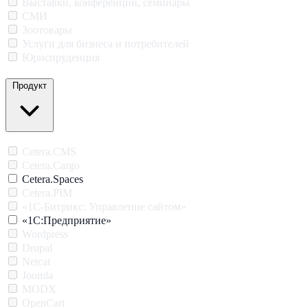
Выставки, конференции, семинары
СМИ
Зоотовары
Услуги для бизнеса и потребителей
Юриспруденция
Продукт
Cetera.CMS
Cetera.Cargo
Cetera.Spaces
Cetera.PIM
«1С-Битрикс: Управление сайтом»
«1С:Предприятие»
Wordpress
Drupal
Netcat
Joomla
MODX
OpenCart