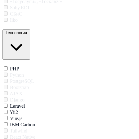
«Госуслуги», «Госключ»
Saby.EDI
СБиС
Iiko
Технология
PHP
Python
PostgreSQL
Bootstrap
AJAX
Django
Laravel
Yii2
Vue.js
IBM Carbon
Tailwind
React Native