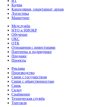
ИТ
Кадры
Канцелярия, секретариат, архив
Логистика
Маркетинг
Медслужба
НТО и НИОКР
Обучение
ОКС
ОТК
Отношения с инвесторами
Партнеры и подрядчики
Продажи
Проекты
Реклама
Производство
Связи с государством
Связи с общественностью
Связь
Склад
Снабжение
Техническая служба
Торговля