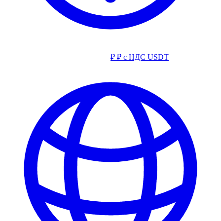
₽
₽ с НДС
USDT