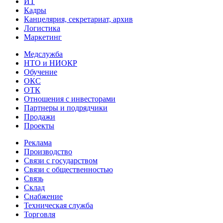
ИТ
Кадры
Канцелярия, секретариат, архив
Логистика
Маркетинг
Медслужба
НТО и НИОКР
Обучение
ОКС
ОТК
Отношения с инвесторами
Партнеры и подрядчики
Продажи
Проекты
Реклама
Производство
Связи с государством
Связи с общественностью
Связь
Склад
Снабжение
Техническая служба
Торговля