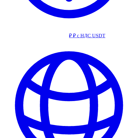
₽
₽ с НДС
USDT