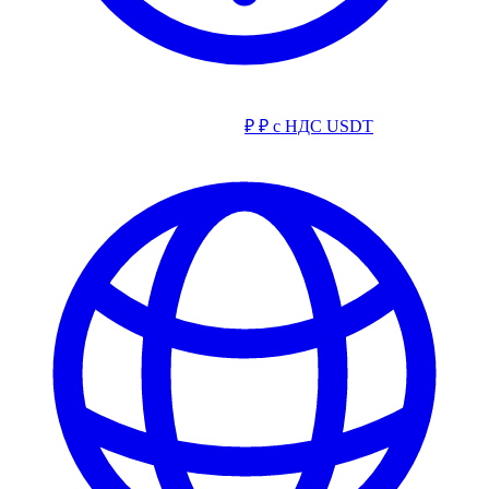
₽
₽ с НДС
USDT