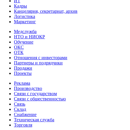
ИТ
Кадры
Канцелярия, секретариат, архив
Логистика
Маркетинг
Медслужба
НТО и НИОКР
Обучение
ОКС
ОТК
Отношения с инвесторами
Партнеры и подрядчики
Продажи
Проекты
Реклама
Производство
Связи с государством
Связи с общественностью
Связь
Склад
Снабжение
Техническая служба
Торговля