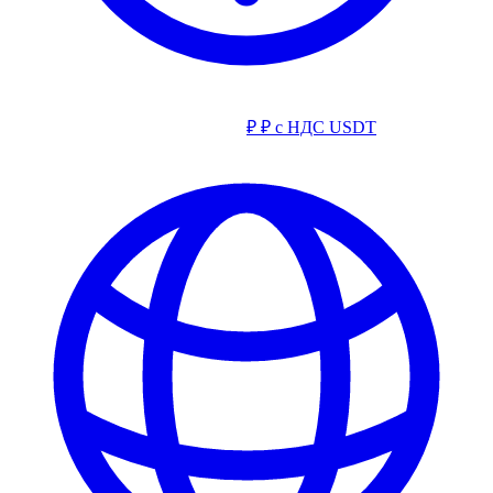
₽
₽ с НДС
USDT