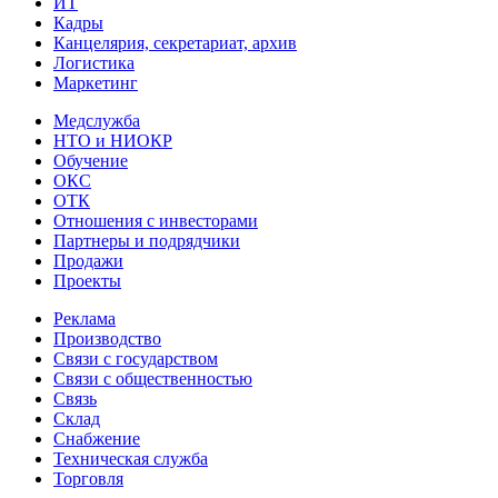
ИТ
Кадры
Канцелярия, секретариат, архив
Логистика
Маркетинг
Медслужба
НТО и НИОКР
Обучение
ОКС
ОТК
Отношения с инвесторами
Партнеры и подрядчики
Продажи
Проекты
Реклама
Производство
Связи с государством
Связи с общественностью
Связь
Склад
Снабжение
Техническая служба
Торговля