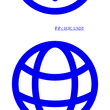
₽
₽ с НДС
USDT