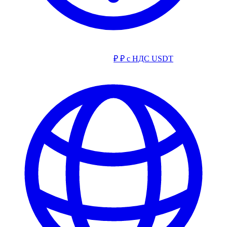
₽
₽ с НДС
USDT