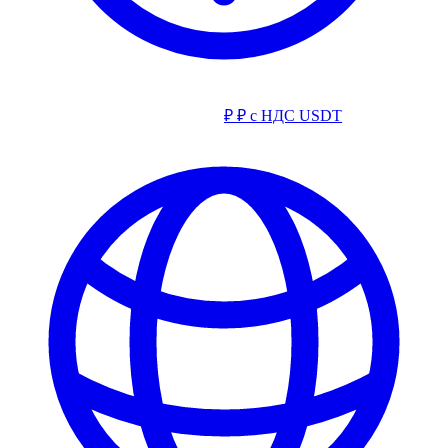
₽
₽ с НДС
USDT