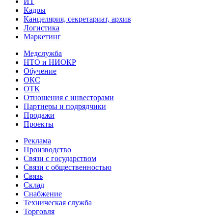
ИТ
Кадры
Канцелярия, секретариат, архив
Логистика
Маркетинг
Медслужба
НТО и НИОКР
Обучение
ОКС
ОТК
Отношения с инвесторами
Партнеры и подрядчики
Продажи
Проекты
Реклама
Производство
Связи с государством
Связи с общественностью
Связь
Склад
Снабжение
Техническая служба
Торговля