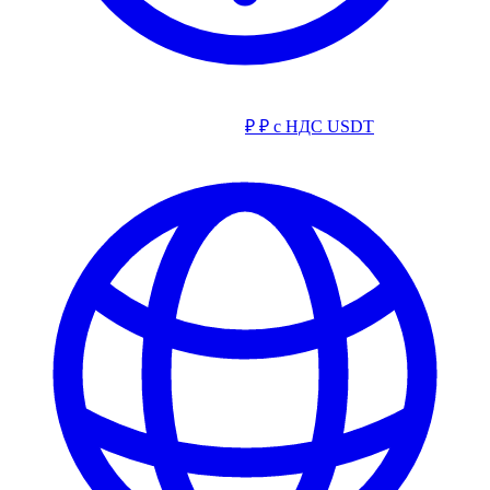
₽
₽ с НДС
USDT