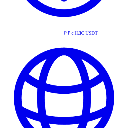
₽
₽ с НДС
USDT