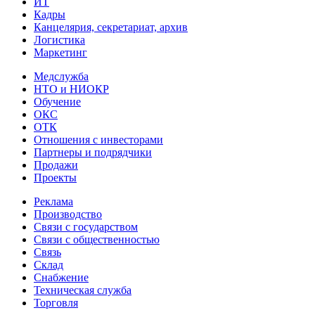
ИТ
Кадры
Канцелярия, секретариат, архив
Логистика
Маркетинг
Медслужба
НТО и НИОКР
Обучение
ОКС
ОТК
Отношения с инвесторами
Партнеры и подрядчики
Продажи
Проекты
Реклама
Производство
Связи с государством
Связи с общественностью
Связь
Склад
Снабжение
Техническая служба
Торговля