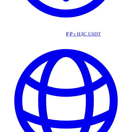
₽
₽ с НДС
USDT