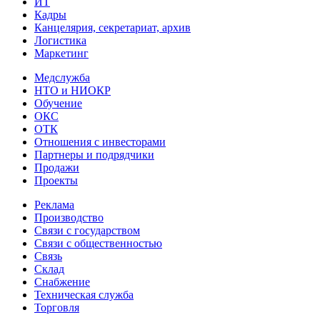
ИТ
Кадры
Канцелярия, секретариат, архив
Логистика
Маркетинг
Медслужба
НТО и НИОКР
Обучение
ОКС
ОТК
Отношения с инвесторами
Партнеры и подрядчики
Продажи
Проекты
Реклама
Производство
Связи с государством
Связи с общественностью
Связь
Склад
Снабжение
Техническая служба
Торговля