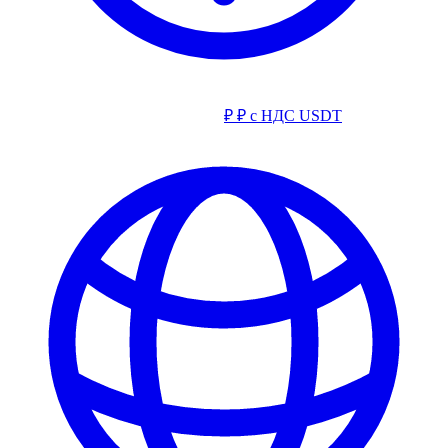
₽
₽ с НДС
USDT