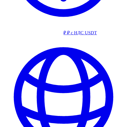
₽
₽ с НДС
USDT