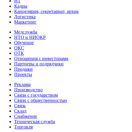
ИТ
Кадры
Канцелярия, секретариат, архив
Логистика
Маркетинг
Медслужба
НТО и НИОКР
Обучение
ОКС
ОТК
Отношения с инвесторами
Партнеры и подрядчики
Продажи
Проекты
Реклама
Производство
Связи с государством
Связи с общественностью
Связь
Склад
Снабжение
Техническая служба
Торговля