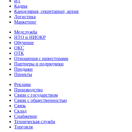
ИТ
Кадры
Канцелярия, секретариат, архив
Логистика
Маркетинг
Медслужба
НТО и НИОКР
Обучение
ОКС
ОТК
Отношения с инвесторами
Партнеры и подрядчики
Продажи
Проекты
Реклама
Производство
Связи с государством
Связи с общественностью
Связь
Склад
Снабжение
Техническая служба
Торговля