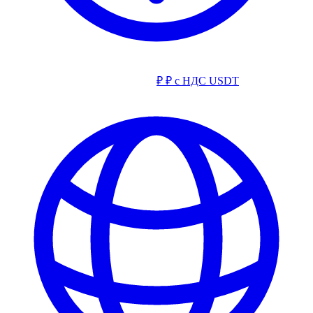
₽
₽ с НДС
USDT