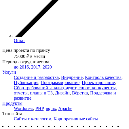
Опыт
Цена проекта по прайсу
75000
₽
в месяц
Период сотрудничества
до 2016, 2017, 2020
Услуги
Создание и разработка
,
Внедрение
,
Контроль качества
,
Публикация
,
Программирование
,
Проектирование
,
Сбор требований, анализ, аудит, спрос, конкуренты,
отчеты, планы и ТЗ
,
Дизайн
,
Вёрстка
,
Поддержка и
развитие
Продукты
Wordpress
,
PHP
,
nginx
,
Apache
Тип сайта
Сайты с каталогом
,
Корпоративные сайты