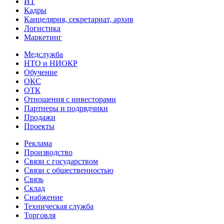
ИТ
Кадры
Канцелярия, секретариат, архив
Логистика
Маркетинг
Медслужба
НТО и НИОКР
Обучение
ОКС
ОТК
Отношения с инвесторами
Партнеры и подрядчики
Продажи
Проекты
Реклама
Производство
Связи с государством
Связи с общественностью
Связь
Склад
Снабжение
Техническая служба
Торговля