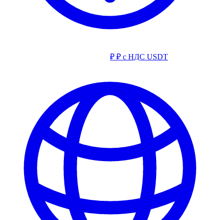
₽
₽ с НДС
USDT