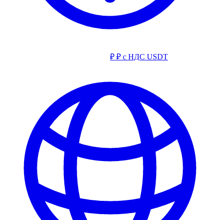
₽
₽ с НДС
USDT