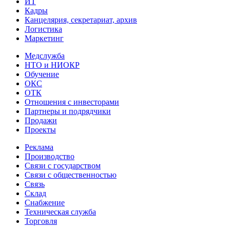
ИТ
Кадры
Канцелярия, секретариат, архив
Логистика
Маркетинг
Медслужба
НТО и НИОКР
Обучение
ОКС
ОТК
Отношения с инвесторами
Партнеры и подрядчики
Продажи
Проекты
Реклама
Производство
Связи с государством
Связи с общественностью
Связь
Склад
Снабжение
Техническая служба
Торговля