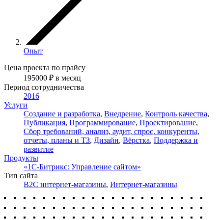
Опыт
Цена проекта по прайсу
195000
₽
в месяц
Период сотрудничества
2016
Услуги
Создание и разработка
,
Внедрение
,
Контроль качества
,
Публикация
,
Программирование
,
Проектирование
,
Сбор требований, анализ, аудит, спрос, конкуренты,
отчеты, планы и ТЗ
,
Дизайн
,
Вёрстка
,
Поддержка и
развитие
Продукты
«1С-Битрикс: Управление сайтом»
Тип сайта
B2C интернет-магазины
,
Интернет-магазины