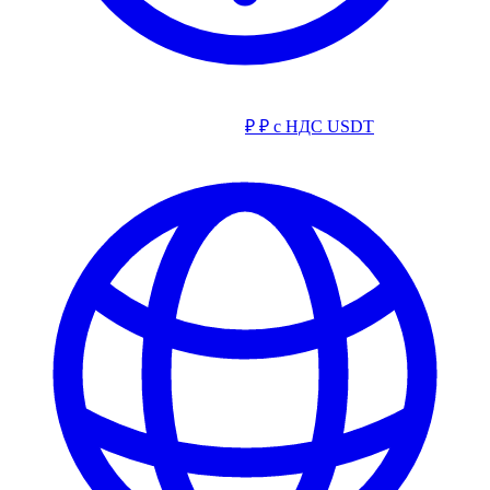
₽
₽ с НДС
USDT