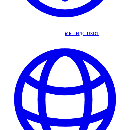
₽
₽ с НДС
USDT