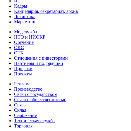
ИТ
Кадры
Канцелярия, секретариат, архив
Логистика
Маркетинг
Медслужба
НТО и НИОКР
Обучение
ОКС
ОТК
Отношения с инвесторами
Партнеры и подрядчики
Продажи
Проекты
Реклама
Производство
Связи с государством
Связи с общественностью
Связь
Склад
Снабжение
Техническая служба
Торговля