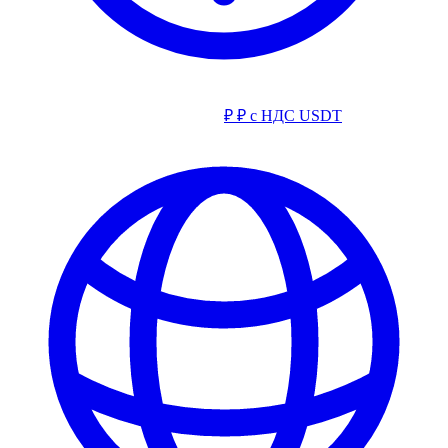
₽
₽ с НДС
USDT