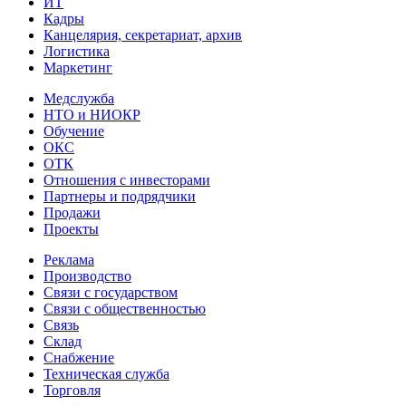
ИТ
Кадры
Канцелярия, секретариат, архив
Логистика
Маркетинг
Медслужба
НТО и НИОКР
Обучение
ОКС
ОТК
Отношения с инвесторами
Партнеры и подрядчики
Продажи
Проекты
Реклама
Производство
Связи с государством
Связи с общественностью
Связь
Склад
Снабжение
Техническая служба
Торговля