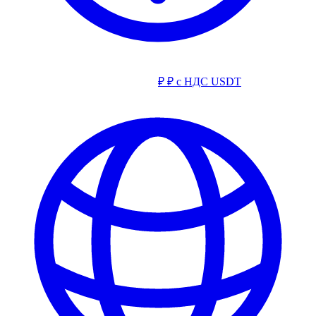
₽
₽ с НДС
USDT