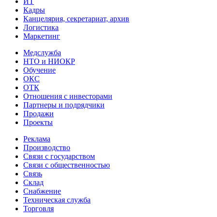
ИТ
Кадры
Канцелярия, секретариат, архив
Логистика
Маркетинг
Медслужба
НТО и НИОКР
Обучение
ОКС
ОТК
Отношения с инвесторами
Партнеры и подрядчики
Продажи
Проекты
Реклама
Производство
Связи с государством
Связи с общественностью
Связь
Склад
Снабжение
Техническая служба
Торговля