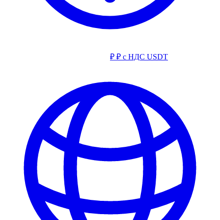
₽
₽ с НДС
USDT