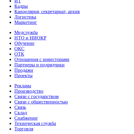
ИТ
Кадры
Канцелярия, секретариат, архив
Логистика
Маркетинг
Медслужба
НТО и НИОКР
Обучение
ОКС
ОТК
Отношения с инвесторами
Партнеры и подрядчики
Продажи
Проекты
Реклама
Производство
Связи с государством
Связи с общественностью
Связь
Склад
Снабжение
Техническая служба
Торговля