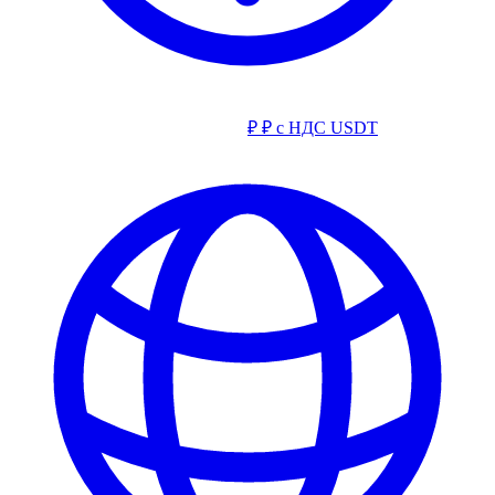
₽
₽ с НДС
USDT