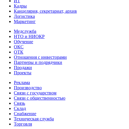
ИТ
Кадры
Канцелярия, секретариат, архив
Логистика
Маркетинг
Медслужба
НТО и НИОКР
Обучение
ОКС
ОТК
Отношения с инвесторами
Партнеры и подрядчики
Продажи
Проекты
Реклама
Производство
Связи с государством
Связи с общественностью
Связь
Склад
Снабжение
Техническая служба
Торговля