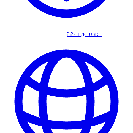
₽
₽ с НДС
USDT