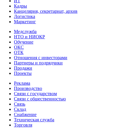
ИТ
Кадры
Канцелярия, секретариат, архив
Логистика
Маркетинг
Медслужба
НТО и НИОКР
Обучение
ОКС
ОТК
Отношения с инвесторами
Партнеры и подрядчики
Продажи
Проекты
Реклама
Производство
Связи с государством
Связи с общественностью
Связь
Склад
Снабжение
Техническая служба
Торговля