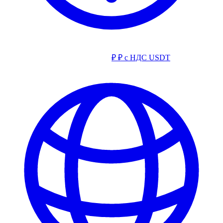
₽
₽ с НДС
USDT