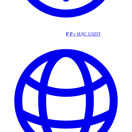
₽
₽ с НДС
USDT