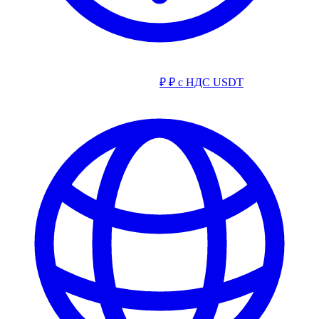
₽
₽ с НДС
USDT