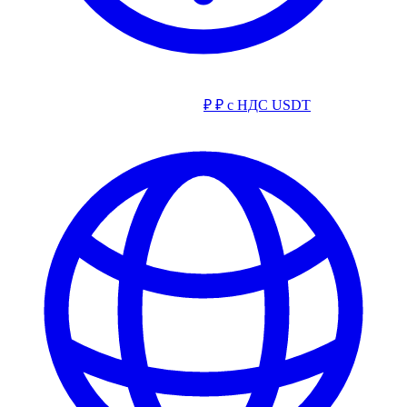
₽
₽ с НДС
USDT