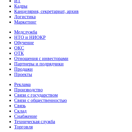
ИТ
Кадры
Канцелярия, секретариат, архив
Логистика
Маркетинг
Медслужба
НТО и НИОКР
Обучение
ОКС
ОТК
Отношения с инвесторами
Партнеры и подрядчики
Продажи
Проекты
Реклама
Производство
Связи с государством
Связи с общественностью
Связь
Склад
Снабжение
Техническая служба
Торговля