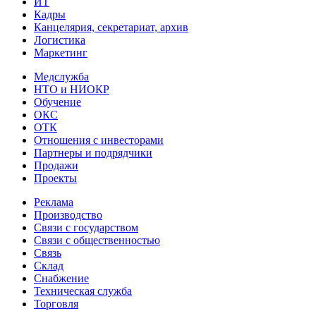
ИТ
Кадры
Канцелярия, секретариат, архив
Логистика
Маркетинг
Медслужба
НТО и НИОКР
Обучение
ОКС
ОТК
Отношения с инвесторами
Партнеры и подрядчики
Продажи
Проекты
Реклама
Производство
Связи с государством
Связи с общественностью
Связь
Склад
Снабжение
Техническая служба
Торговля