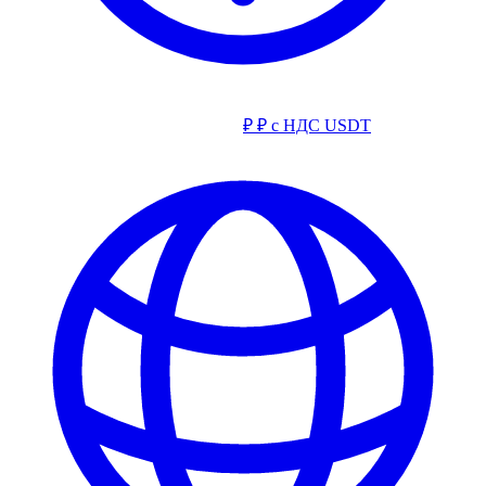
₽
₽ с НДС
USDT