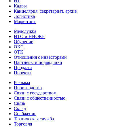
ИТ
Кадры
Канцелярия, секретариат, архив
Логистика
Маркетинг
Медслужба
НТО и НИОКР
Обучение
ОКС
ОТК
Отношения с инвесторами
Партнеры и подрядчики
Продажи
Проекты
Реклама
Производство
Связи с государством
Связи с общественностью
Связь
Склад
Снабжение
Техническая служба
Торговля