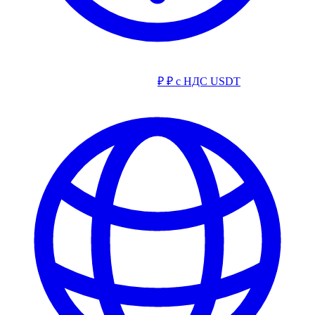
₽
₽ с НДС
USDT