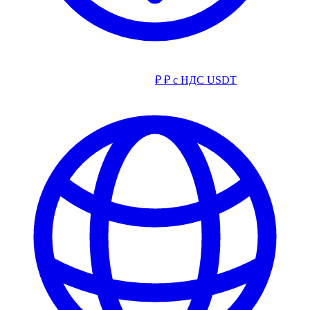
₽
₽ с НДС
USDT