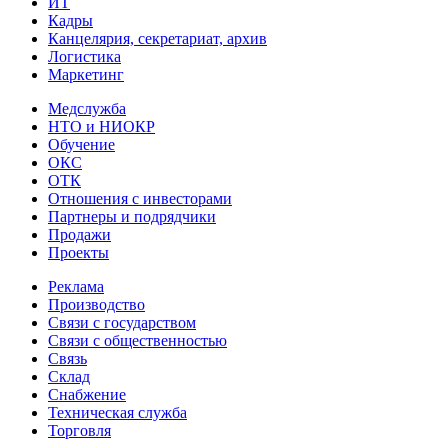
ИТ
Кадры
Канцелярия, секретариат, архив
Логистика
Маркетинг
Медслужба
НТО и НИОКР
Обучение
ОКС
ОТК
Отношения с инвесторами
Партнеры и подрядчики
Продажи
Проекты
Реклама
Производство
Связи с государством
Связи с общественностью
Связь
Склад
Снабжение
Техническая служба
Торговля