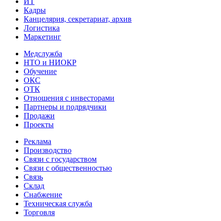
ИТ
Кадры
Канцелярия, секретариат, архив
Логистика
Маркетинг
Медслужба
НТО и НИОКР
Обучение
ОКС
ОТК
Отношения с инвесторами
Партнеры и подрядчики
Продажи
Проекты
Реклама
Производство
Связи с государством
Связи с общественностью
Связь
Склад
Снабжение
Техническая служба
Торговля