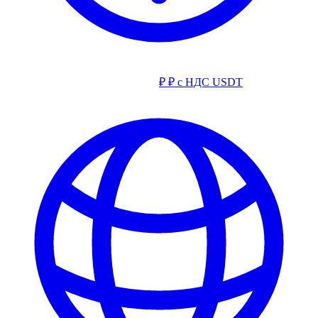
₽
₽ с НДС
USDT