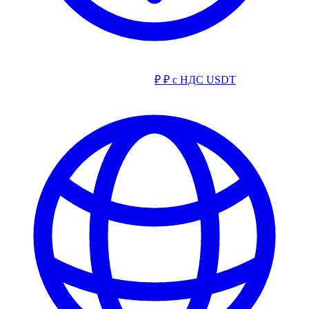
₽
₽ с НДС
USDT