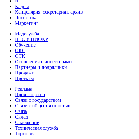
ИТ
Кадры
Канцелярия, секретариат, архив
Логистика
Маркетинг
Медслужба
НТО и НИОКР
Обучение
ОКС
ОТК
Отношения с инвесторами
Партнеры и подрядчики
Продажи
Проекты
Реклама
Производство
Связи с государством
Связи с общественностью
Связь
Склад
Снабжение
Техническая служба
Торговля