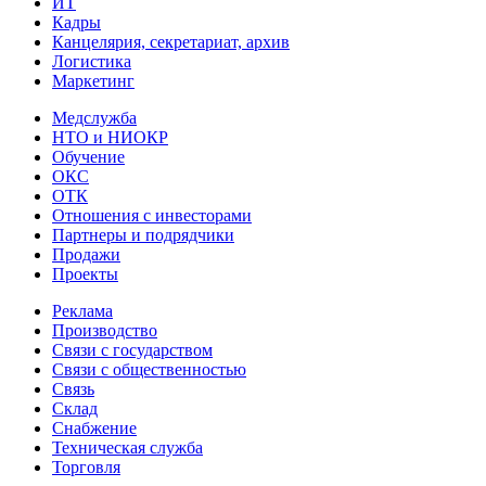
ИТ
Кадры
Канцелярия, секретариат, архив
Логистика
Маркетинг
Медслужба
НТО и НИОКР
Обучение
ОКС
ОТК
Отношения с инвесторами
Партнеры и подрядчики
Продажи
Проекты
Реклама
Производство
Связи с государством
Связи с общественностью
Связь
Склад
Снабжение
Техническая служба
Торговля