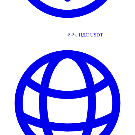
₽
₽ с НДС
USDT