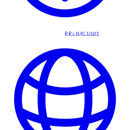
₽
₽ с НДС
USDT